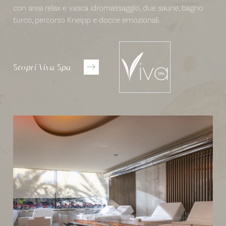
con area relax e vasca idromassaggio, due saune, bagno
turco, percorso Kneipp e docce emozionali.
Scopri Viva Spa